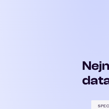
Nej
dat
SPEC