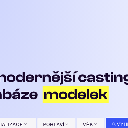
modernější casti
abáze
modelek
VYH
IALIZACE
POHLAVÍ
VĚK