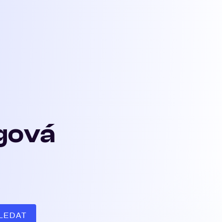
ngová
LEDAT