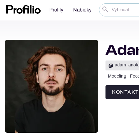
Profily
Nabídky
Ada
@
adam-janot
Modeling - Foce
KONTAKT