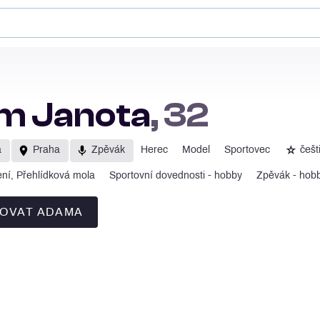
m Janota
, 32
☆
a
Praha
Zpěvák
Herec
Model
Sportovec
češt
ní, Přehlídková mola
Sportovní dovednosti - hobby
Zpěvák - hob
OVAT ADAMA