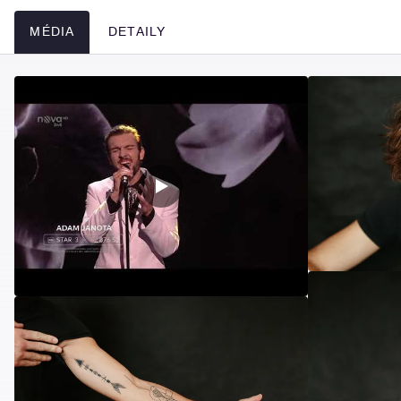
MÉDIA
DETAILY
Média