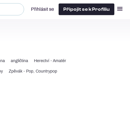
Připojit se k Profiliu
Přihlásit se
ina
angličtina
Herectví - Amatér
by
Zpěvák - Pop, Countrypop