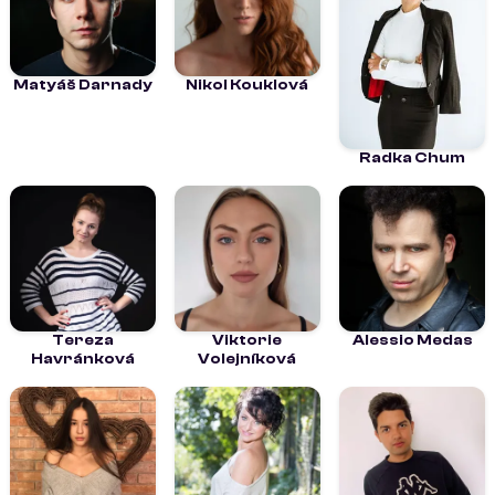
Matyáš Darnady
Nikol Kouklová
Radka Chum
Tereza
Viktorie
Alessio Medas
Havránková
Volejníková