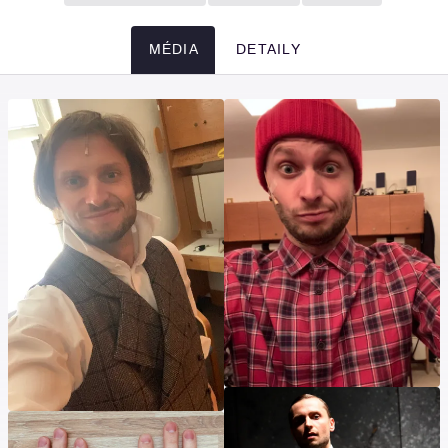
MÉDIA
DETAILY
Média