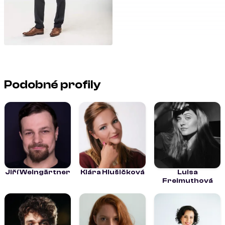
Podobné profily
Jiří Weingärtner
Klára Hlušičková
Luisa
Freimuthová