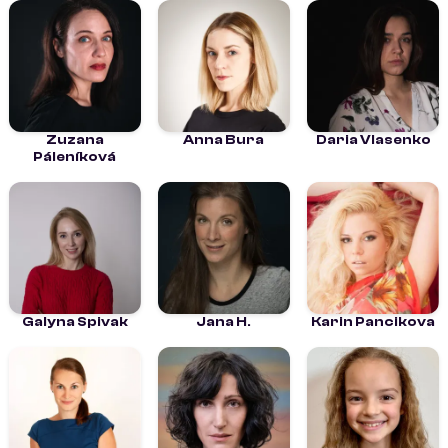
Zuzana
Anna Bura
Daria Vlasenko
Páleníková
Galyna Spivak
Jana H.
Karin Pancikova