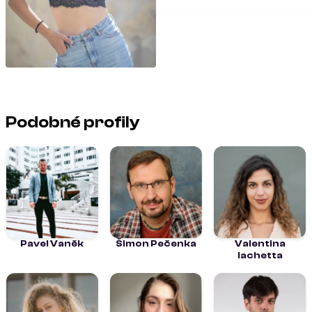
Podobné profily
Pavel Vaněk
Šimon Pečenka
Valentina
Iachetta