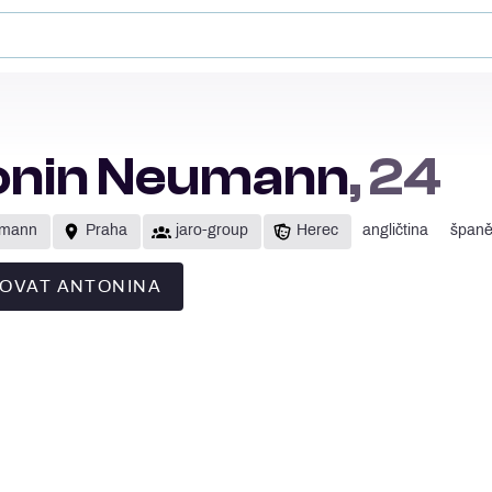
onin Neumann
, 24
umann
Praha
jaro-group
Herec
angličtina
španě
OVAT ANTONINA