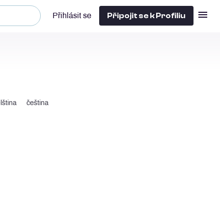
Připojit se k Profiliu
Přihlásit se
lština
čeština