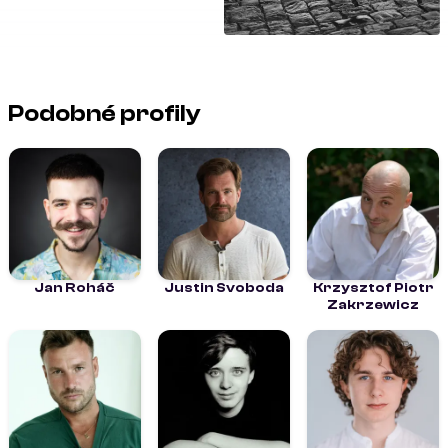
Podobné profily
Jan Roháč
Justin Svoboda
Krzysztof Piotr
Zakrzewicz