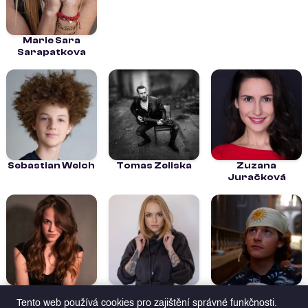
Marie Sara
Sarapatkova
Sebastian Welch
Tomas Zeliska
Zuzana
Juračková
Anežka Šubrtová
Daniela
Gabriel Koláček
Butkayova
Tento web používá cookies pro zajištění správné funkčnosti.