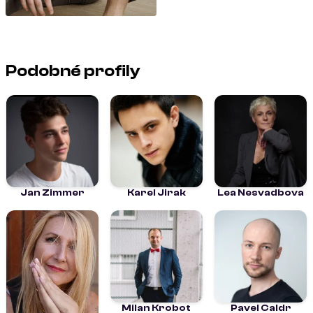
Podobné profily
Jan Zimmer
Karel Jirak
Lea Nesvadbova
Milan Krobot
Pavel Caldr