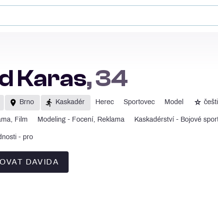
d Karas
, 34
☆
Brno
Kaskadér
Herec
Sportovec
Model
češt
ama, Film
Modeling - Focení, Reklama
Kaskadérství - Bojové sport
nosti - pro
OVAT DAVIDA