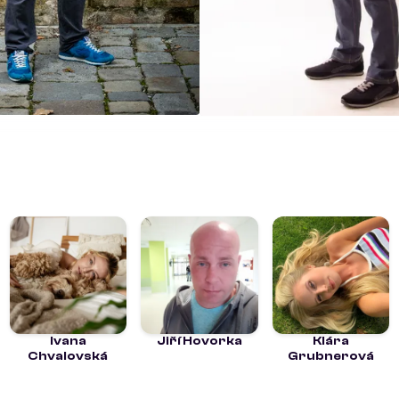
Ivana
Jiří Hovorka
Klára
Chvalovská
Grubnerová