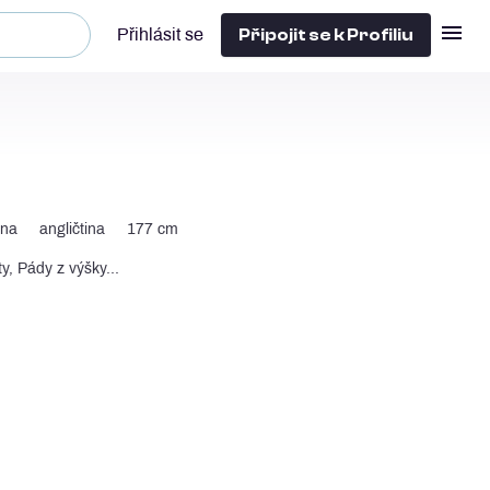
Připojit se k Profiliu
Přihlásit se
ina
angličtina
177 cm
y, Pády z výšky...