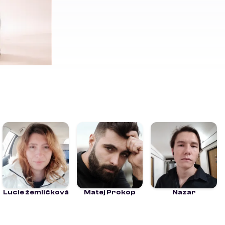
Lucie žemličková
Matej Prokop
Nazar