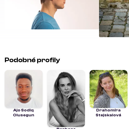
Podobné profily
Ajo Sodiq
Drahomíra
Olusegun
Stejskalová