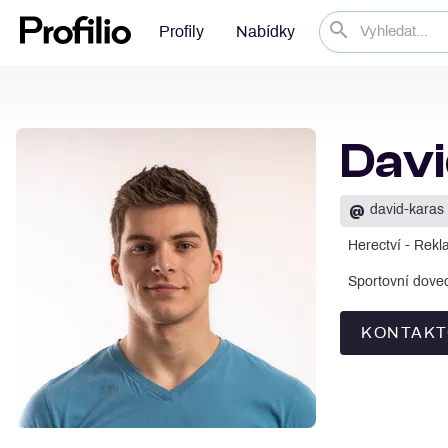
Profily
Nabídky
Davi
@
david-karas
Herectví - Rekl
Sportovní doved
KONTAKT