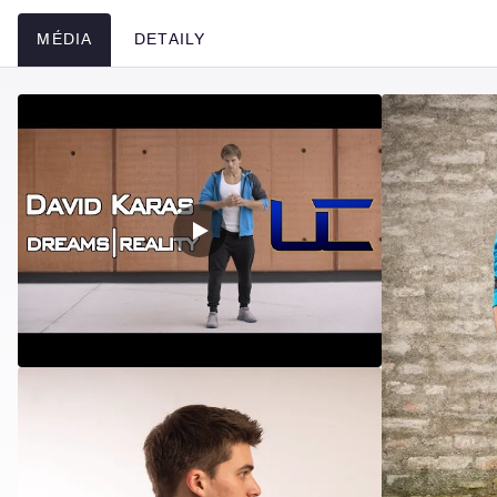
MÉDIA
DETAILY
Média