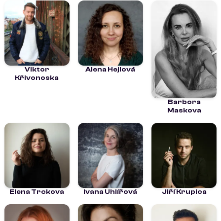
Viktor
Alena Hejlová
Křivonoska
Barbora
Maskova
Elena Trckova
Ivana Uhlířová
Jiří Krupica