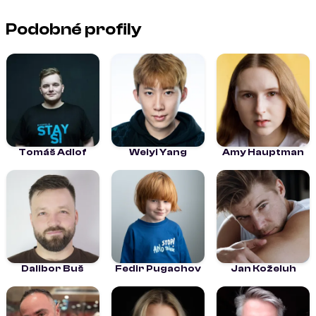
Podobné profily
Tomáš Adlof
Weiyi Yang
Amy Hauptman
Dalibor Buš
Fedir Pugachov
Jan Koželuh