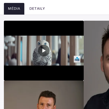
MÉDIA
DETAILY
Média