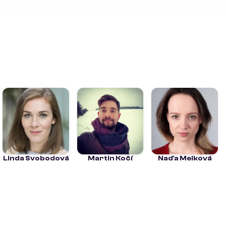
Linda Svobodová
Martin Kočí
Naďa Melková