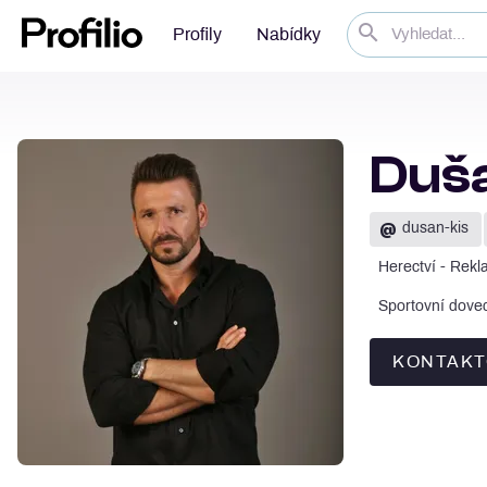
Profily
Nabídky
Duša
@
dusan-kis
Herectví - Rekla
Sportovní doved
KONTAKT