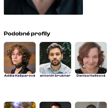
Podobné profily
Adéla Kašparová
antonín brukner
Denisa Hašková