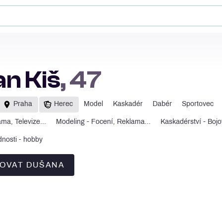
n Kiš
, 47
Praha
Herec
Model
Kaskadér
Dabér
Sportovec
ma, Televize...
Modeling - Focení, Reklama...
Kaskadérství - Bojov
nosti - hobby
OVAT DUŠANA