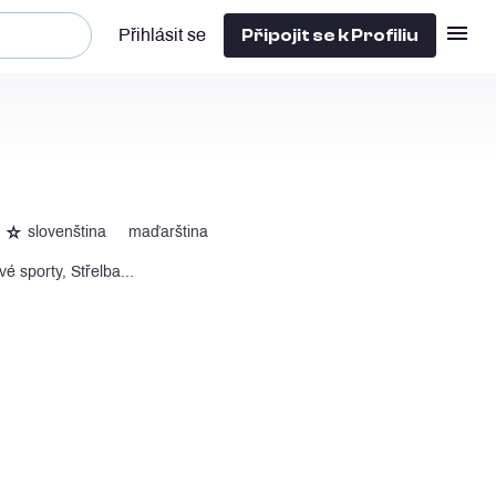
Připojit se k Profiliu
Přihlásit se
☆
slovenština
maďarština
é sporty, Střelba...