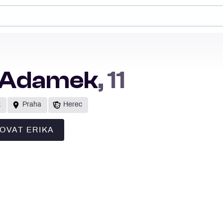
k Adamek
, 11
k
Praha
Herec
OVAT ERIKA