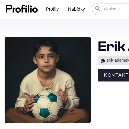
Profily
Nabídky
Eri
@
erik-adame
KONTAKT