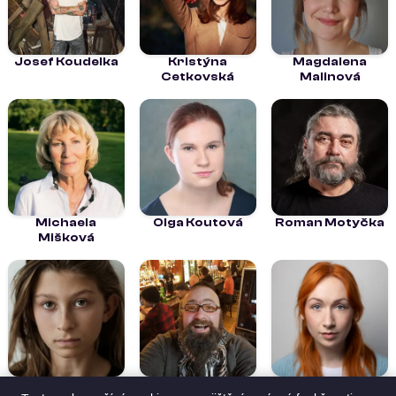
Josef Koudelka
Kristýna
Magdalena
Cetkovská
Malinová
Michaela
Olga Koutová
Roman Motyčka
Mišková
Timea Cerna
Vojtěch Jakub
Alžběta Hana