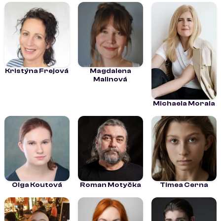
Kristýna Frejová
Magdalena
Malinová
Michaela Morala
Olga Koutová
Roman Motyčka
Timea Cerna