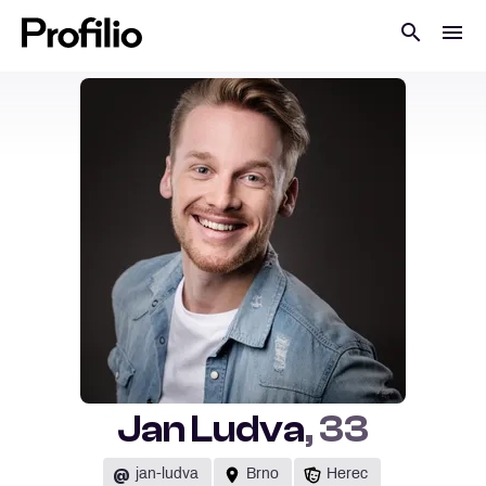
Jan Ludva
, 33
@
jan-ludva
Brno
Herec