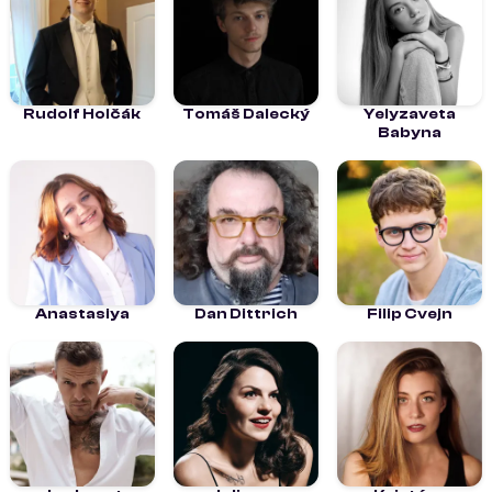
Rudolf Holčák
Tomáš Dalecký
Yelyzaveta
Babyna
Anastasiya
Dan Dittrich
Filip Cvejn