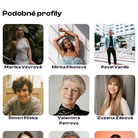
Podobné profily
Marika Vávrová
Mirka Pikolová
Pavel Vaněk
Šimon Pliska
Valentina
Zuzana Žáková
Petrova