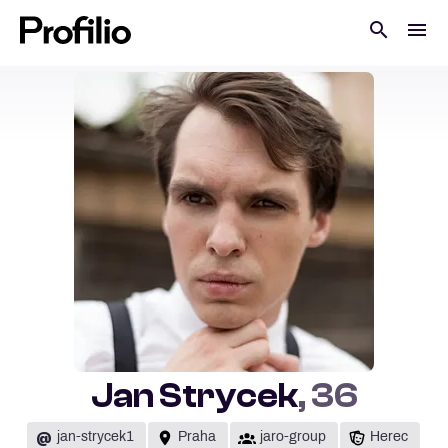
Jan Strycek
, 36
@
jan-strycek1
Praha
jaro-group
Herec