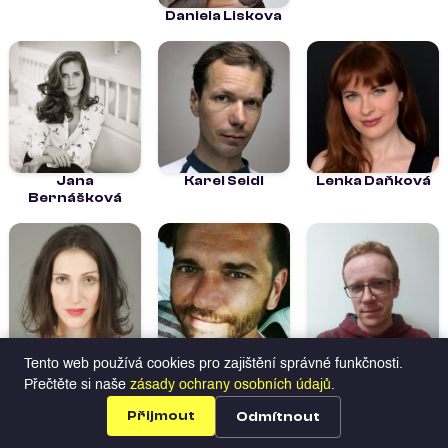
Daniela Liskova
Jana
Karel Seidl
Lenka Daňková
Bernášková
Marie Švestková
Milan Řehák
Pavel Novák
Tento web používá cookies pro zajištění správné funkčnosti.
Přečtěte si naše
zásady ochrany osobních údajů
.
Herci na Profilio
Hledat talenty
Všechny
Přijmout
Odmítnout
profily
Profily
Nabídky
Přihlásit se
Registrace