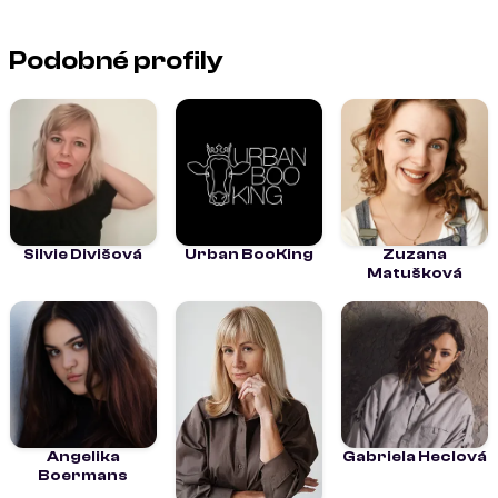
Podobné profily
Silvie Divišová
Urban BooKing
Zuzana
Matušková
Angelika
Gabriela Heclová
Boermans