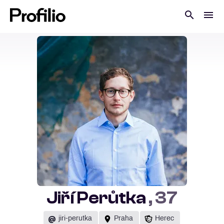
Jiří Perůtka
, 37
@
jiri-perutka
Praha
Herec