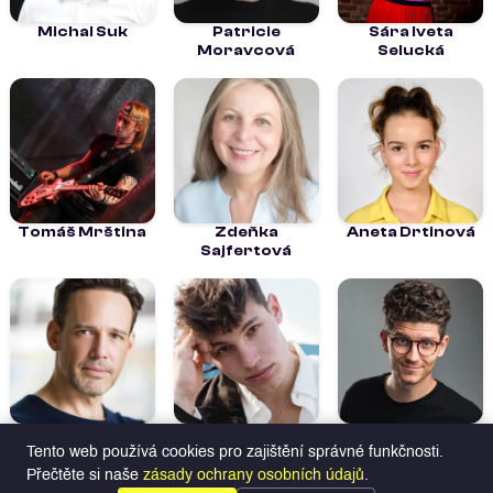
Michal Suk
Patricie
Sára Iveta
Moravcová
Selucká
Tomáš Mrština
Zdeňka
Aneta Drtinová
Sajfertová
Daniel Osgerby
Frantisek
Jan Slovioček
Doubek
Tento web používá cookies pro zajištění správné funkčnosti.
Přečtěte si naše
zásady ochrany osobních údajů
.