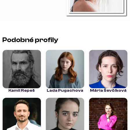
Podobné profily
Kamil Repeš
Lada Pugachova
Mária Ševčíková