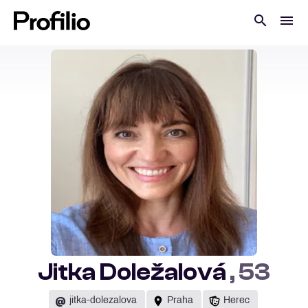
Jitka Doležalová
, 53
@
jitka-dolezalova
Praha
Herec