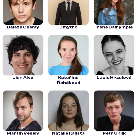
Balázs Csémy
Dmytro
Irene Dalrymple
Jian Alva
Kateřina
Lucie Hrzalová
Řeháková
Martin Veselý
Natálie Kalista
Petr Uhlík