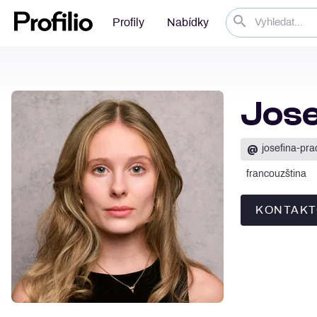
Profily
Nabídky
Jose
@
josefina-pr
francouzština
KONTAKT