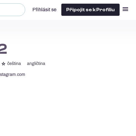
Připojit se k Profiliu
Přihlásit se
22
☆
čeština
angličtina
nstagram.com