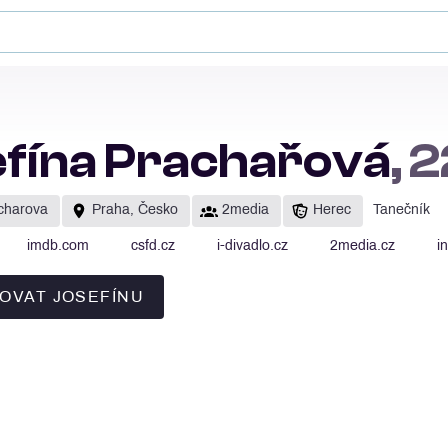
fína Prachařová
, 
acharova
Praha, Česko
2media
Herec
Tanečník
imdb.com
csfd.cz
i-divadlo.cz
2media.cz
i
OVAT JOSEFÍNU