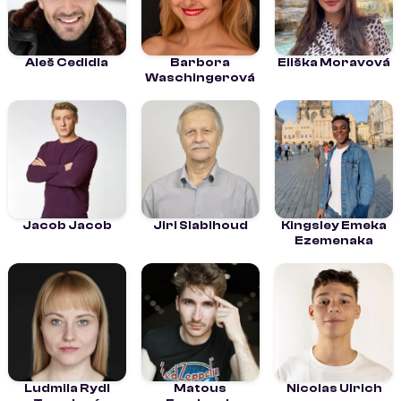
Aleš Cedidla
Barbora
Eliška Moravová
Waschingerová
Jacob Jacob
Jiri Slabihoud
Kingsley Emeka
Ezemenaka
Ludmila Rydl
Matous
Nicolas Ulrich