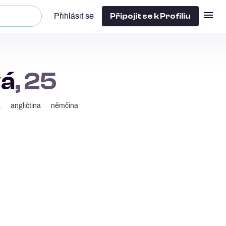
Připojit se k Profiliu
Přihlásit se
vá
, 25
a
angličtina
němčina