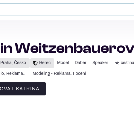
in Weitzenbauero
☆
Praha, Česko
Herec
Model
Dabér
Speaker
češtin
dlo, Reklama...
Modeling - Reklama, Focení
OVAT KATRINA