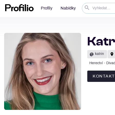
Profily
Nabídky
Katr
@
katrin
Herectví - Diva
KONTAKT