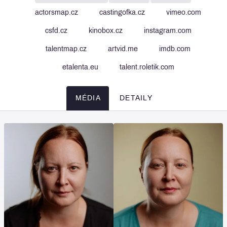
actorsmap.cz
castingofka.cz
vimeo.com
csfd.cz
kinobox.cz
instagram.com
talentmap.cz
artvid.me
imdb.com
etalenta.eu
talent.roletik.com
MÉDIA
DETAILY
Média