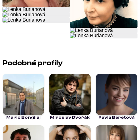
Podobné profily
Mario Bongilaj
Miroslav Dvořák
Pavla Beretová