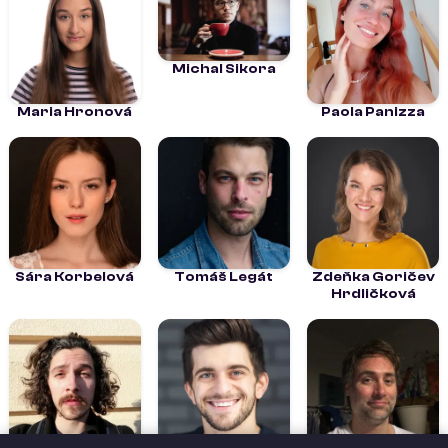
Michal Sikora
Maria Hronová
Paola Panizza
Sára Korbelová
Tomáš Legát
Zdeňka Goričev
Hrdličková