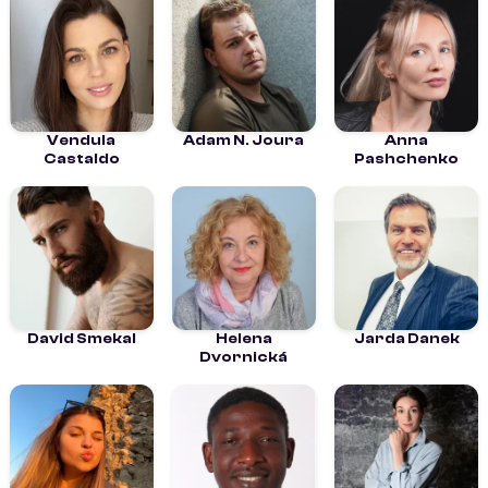
Vendula
Adam N. Joura
Anna
Castaldo
Pashchenko
David Smekal
Helena
Jarda Danek
Dvornická