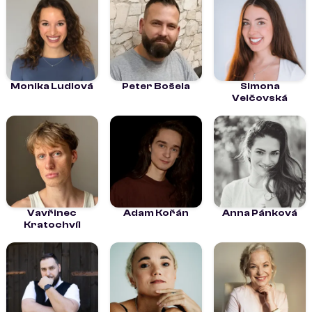
Monika Ludlová
Peter Bošela
Simona
Velčovská
Vavřinec
Adam Kořán
Anna Pánková
Kratochvíl