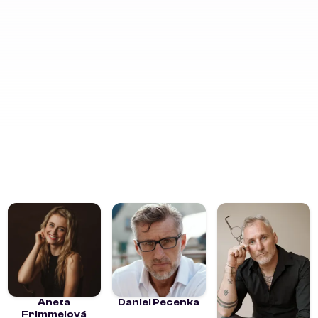
Aneta
Daniel Pecenka
Frimmelová