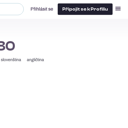
Připojit se k Profiliu
Přihlásit se
 30
slovenština
angličtina