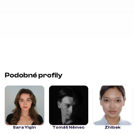
Podobné profily
Sara Yigin
Tomáš Němec
Zhibek