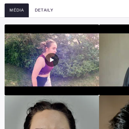
MÉDIA
DETAILY
Média