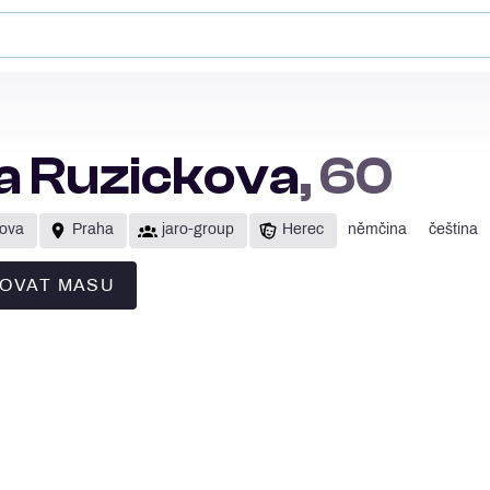
a Ruzickova
, 60
kova
Praha
jaro-group
Herec
němčina
čeština
OVAT MASU