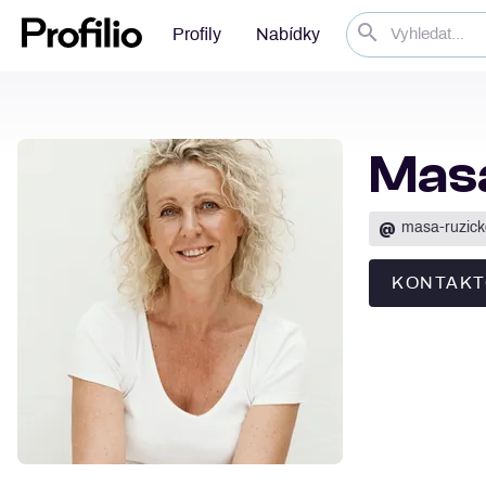
Profily
Nabídky
Mas
@
masa-ruzic
KONTAKT