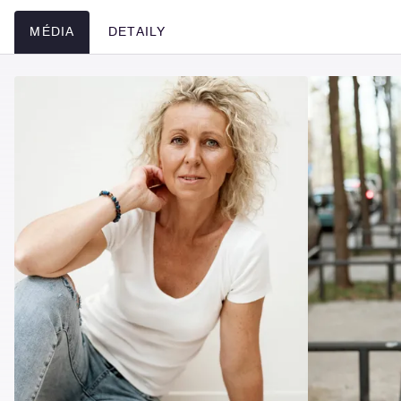
MÉDIA
DETAILY
Média