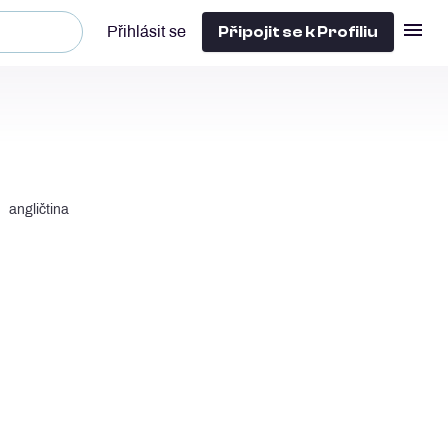
Připojit se k Profiliu
Přihlásit se
angličtina