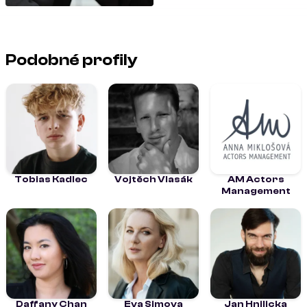
Podobné profily
Tobias Kadlec
Vojtěch Vlasák
AM Actors
Management
Daffany Chan
Eva Simova
Jan Hnilicka