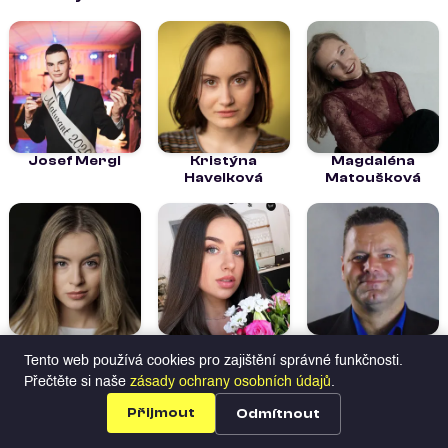
Josef Mergl
Kristýna
Magdaléna
Havelková
Matoušková
Michaela
Olha
Roman Zloch
Pecháčková
Yushchyshyna
Tento web používá cookies pro zajištění správné funkčnosti.
Přečtěte si naše
zásady ochrany osobních údajů
.
Herci na Profilio
Hledat talenty
Všechny
Přijmout
Odmítnout
profily
Profily
Nabídky
Přihlásit se
Registrace