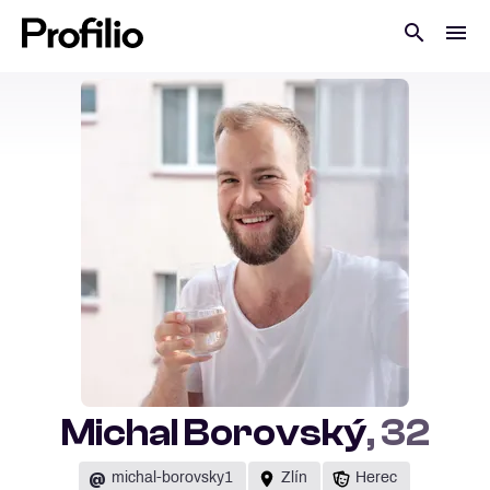
Michal Borovský
, 32
@
michal-borovsky1
Zlín
Herec