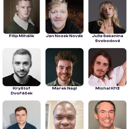
Filip Mihálik
Jan Nosek Novák
Julie Sekanina
Svobodová
Kryštof
Marek Nagl
Michal Kříž
Dvořáček