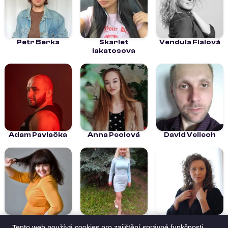
Petr Berka
Skarlet
Vendula Fialová
lakatosova
Adam Pavlačka
Anna Peclová
David Vellech
Helena Jílková
JARMILA
Karolína Jurková
NOVÁKOVÁ