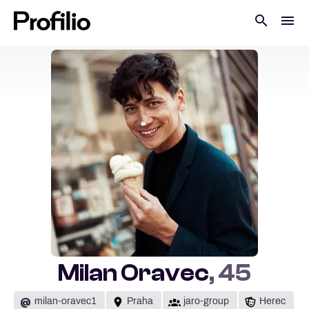
Milan Oravec
, 45
@
milan-oravec1
Praha
jaro-group
Herec