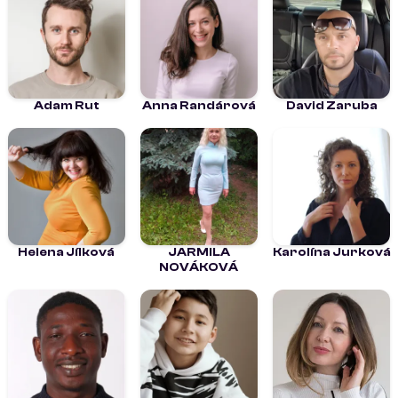
Adam Rut
Anna Randárová
David Zaruba
Helena Jílková
JARMILA
Karolína Jurková
NOVÁKOVÁ