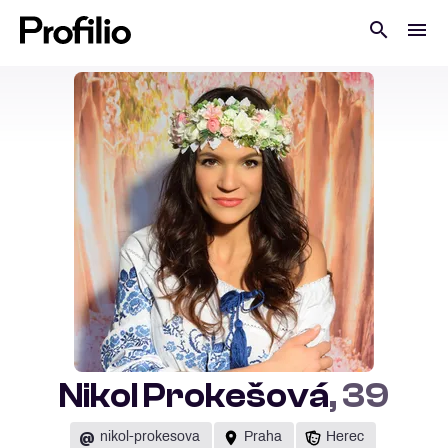
Nikol Prokešová
, 39
@
nikol-prokesova
Praha
Herec