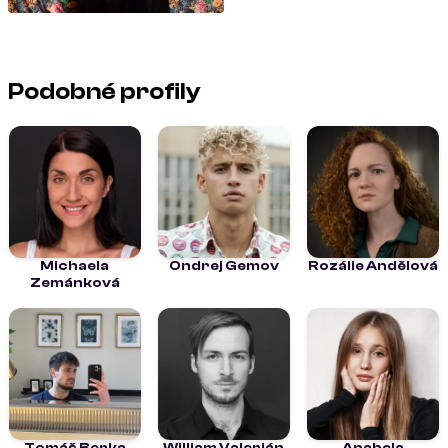
Podobné profily
Michaela
Ondrej Gemov
Rozálie Andělová
Zemánková