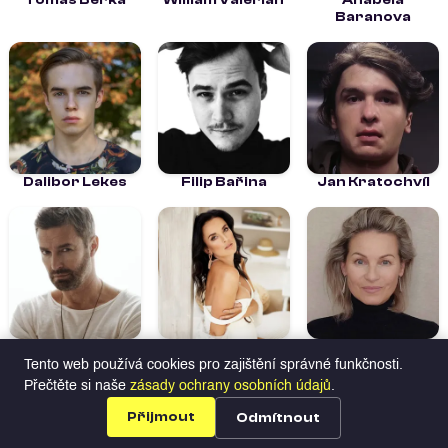
Tomáš Berka
William Valerián
Anabela
Baranova
Dalibor Lekes
Filip Bařina
Jan Kratochvíl
Jozef Krc
Kristyna
Marcela
Panikova
Holubcová
Tento web používá cookies pro zajištění správné funkčnosti.
Přečtěte si naše
zásady ochrany osobních údajů
.
Herci na Profilio
Hledat talenty
Všechny
Přijmout
Odmítnout
profily
Profily
Nabídky
Přihlásit se
Registrace