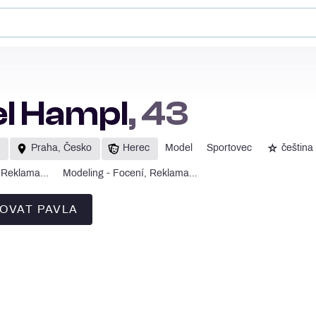
l Hampl
, 43
☆
Praha, Česko
Herec
Model
Sportovec
čeština
, Reklama...
Modeling - Focení, Reklama...
OVAT PAVLA