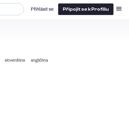
Připojit se k Profiliu
Přihlásit se
slovenština
angličtina