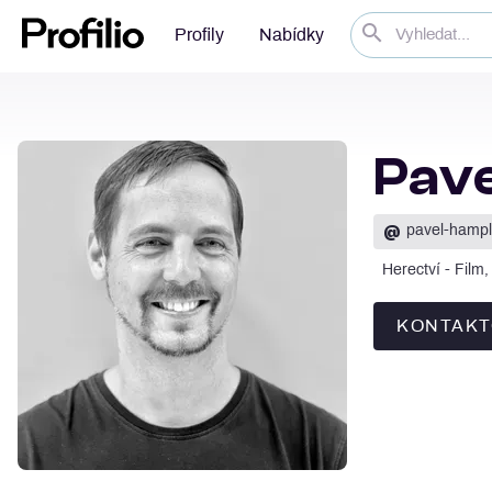
Profily
Nabídky
Pave
@
pavel-hampl
Herectví - Film
KONTAKT