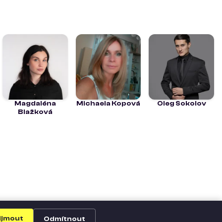
Magdaléna
Michaela Kopová
Oleg Sokolov
Blažková
ijmout
Odmítnout