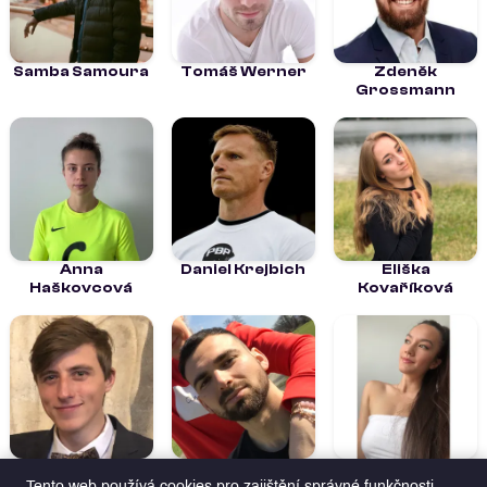
Samba Samoura
Tomáš Werner
Zdeněk
Grossmann
Anna
Daniel Krejbich
Eliška
Haškovcová
Kovaříková
Jan Dařílek
Jaroslav Váchal
Kristína Le
Thanhová