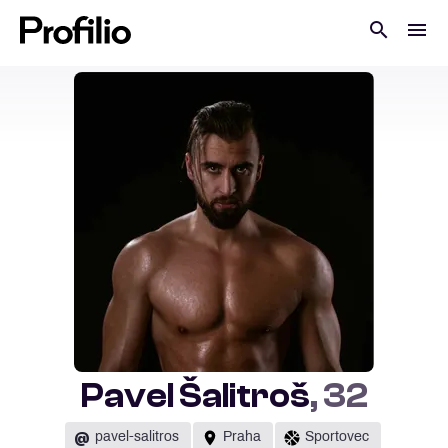
Pavel Šalitroš
, 32
@
pavel-salitros
Praha
Sportovec