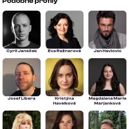
Podobné profily
Cyril Janeček
Eva Režnarová
Jan Havlovic
Josef Libera
Kristýna
Magdalena Marie
Havelková
Marjanková