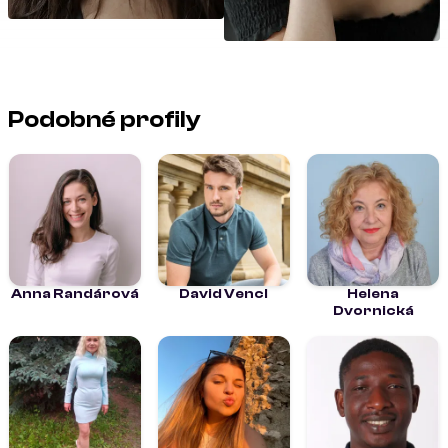
Podobné profily
Anna Randárová
David Vencl
Helena
Dvornická