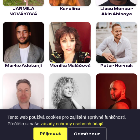
JARMILA
Karolína
Liasu Monsur
NOVÁKOVÁ
Akin Abisoye
Marko Adetunji
Monika Maláčová
Peter Hornak
ŠKARDA DAVID
Vendula Fialová
Adam Pavlačka
Tento web používá cookies pro zajištění správné funkčnosti.
Přečtěte si naše
zásady ochrany osobních údajů
.
Herci na Profilio
Hledat talenty
Všechny
Přijmout
Odmítnout
profily