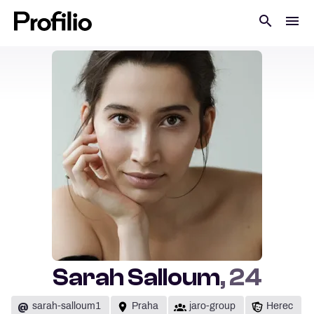
Sarah Salloum
, 24
@
sarah-salloum1
Praha
jaro-group
Herec