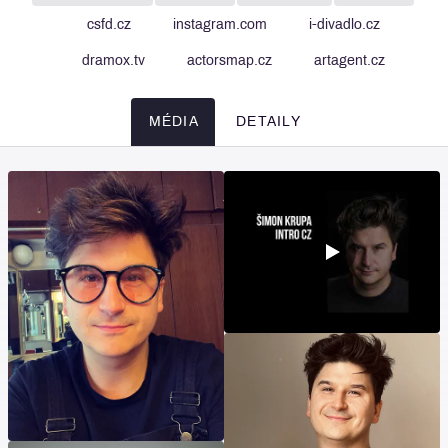
csfd.cz
instagram.com
i-divadlo.cz
dramox.tv
actorsmap.cz
artagent.cz
MÉDIA
DETAILY
Média