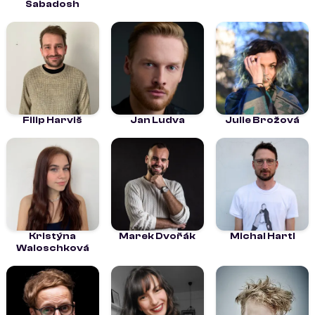
Sabadosh
Filip Harviš
Jan Ludva
Julie Brožová
Kristýna
Marek Dvořák
Michal Hartl
Waloschková