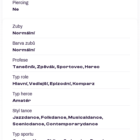
Piercing
Ne
Zuby
Normální
Barva zubů
Normální
Profese
Tanečník, Zpěvák, Sportovec, Herec
Typ role
Hlavní, Vedlejší, Epizodní, Komparz
Typ herce
Amatér
Styl tance
Jazzdance, Folkdance, Musicaldance,
Scenicdance, Contemporarydance
Typ sportu