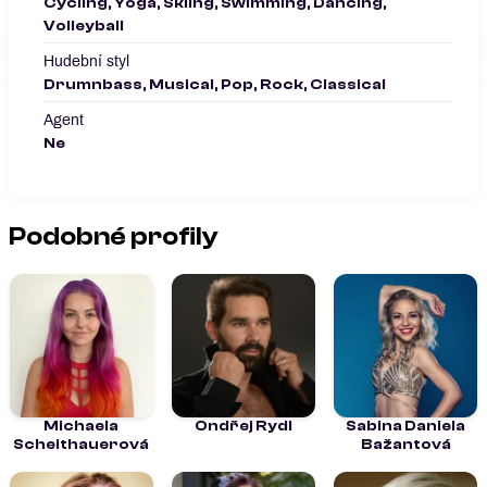
Cycling, Yoga, Skiing, Swimming, Dancing,
Volleyball
Hudební styl
Drumnbass, Musical, Pop, Rock, Classical
Agent
Ne
Podobné profily
Michaela
Ondřej Rydl
Sabina Daniela
Scheithauerová
Bažantová