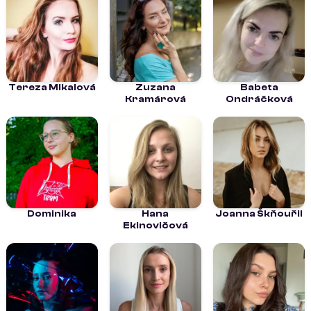
Tereza Mikalová
Zuzana
Babeta
Kramárová
Ondráčková
Dominika
Hana
Joanna Škňouřil
Ekinovičová