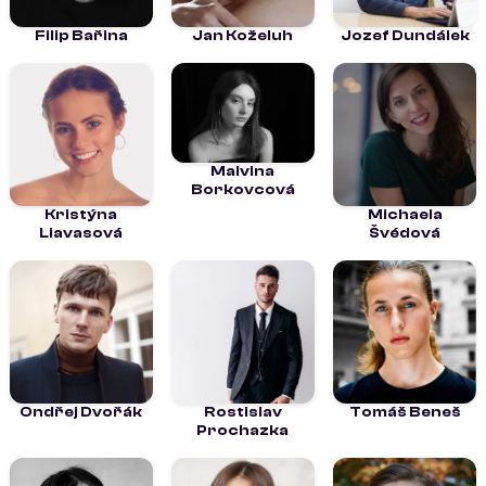
Filip Bařina
Jan Koželuh
Jozef Dundálek
Malvina
Borkovcová
Kristýna
Michaela
Liavasová
Švédová
Ondřej Dvořák
Rostislav
Tomáš Beneš
Prochazka