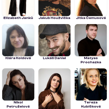
Elizabeth Janků
Jakub Houžvička
Jitka Čemusová
Klára Koldová
Lukáš Daniel
Matyas
Prochazka
Nikol
Tereza
Petruželová
Kubíčková