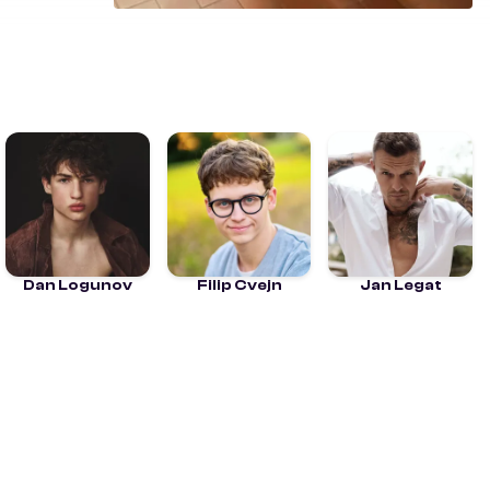
Dan Logunov
Filip Cvejn
Jan Legat