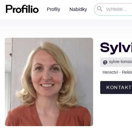
Profily
Nabídky
Sylv
@
sylvie-toms
Herectví - Rekl
KONTAKT