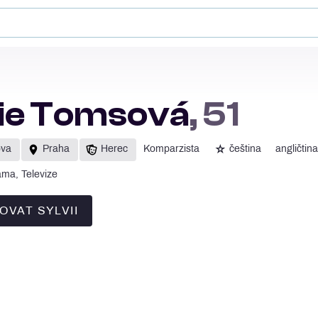
ie Tomsová
, 51
☆
ova
Praha
Herec
Komparzista
čeština
angličtina
ama, Televize
OVAT SYLVII