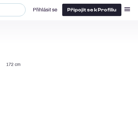
Připojit se k Profiliu
Přihlásit se
172 cm