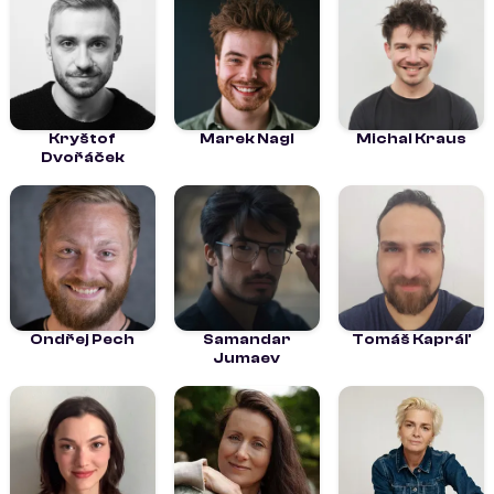
Kryštof
Marek Nagl
Michal Kraus
Dvořáček
Ondřej Pech
Samandar
Tomáš Kapráľ
Jumaev