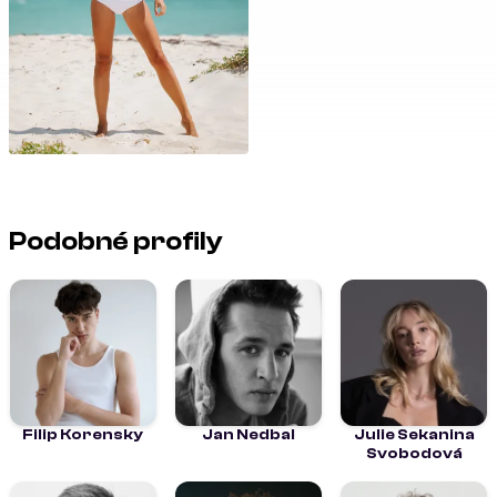
Podobné profily
Filip Korensky
Jan Nedbal
Julie Sekanina
Svobodová