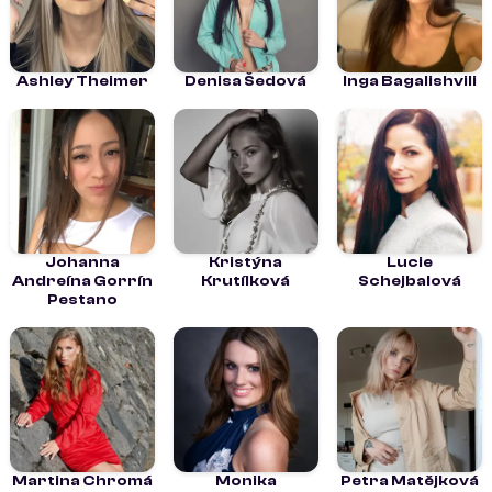
Ashley Theimer
Denisa Šedová
Inga Bagalishvili
Johanna
Kristýna
Lucie
Andreína Gorrín
Krutílková
Schejbalová
Pestano
Martina Chromá
Monika
Petra Matějková