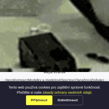
AI asistenti
Kontakt
Zásady ochrany osobních údajů
Mapa stránek
Herci
Komparz
Modelky a modelové
Sportovci
Tanečníci
Zpěváci
Moderátoři
Tento web používá cookies pro zajištění správné funkčnosti.
Copyright © 2026 Profilio
Přečtěte si naše
zásady ochrany osobních údajů
.
Přijmout
Odmítnout
Profily
Nabídky
Přihlášení
Registrace