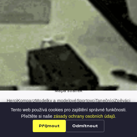
AI asistenti
Kontakt
Zásady ochrany osobních údajů
Mapa stránek
Herci
Komparz
Modelky a modelové
Sportovci
Tanečníci
Zpěváci
Moderátoři
Tento web používá cookies pro zajištění správné funkčnosti.
Copyright © 2026 Profilio
Přečtěte si naše
zásady ochrany osobních údajů
.
Přijmout
Odmítnout
Profily
Nabídky
Přihlášení
Registrace