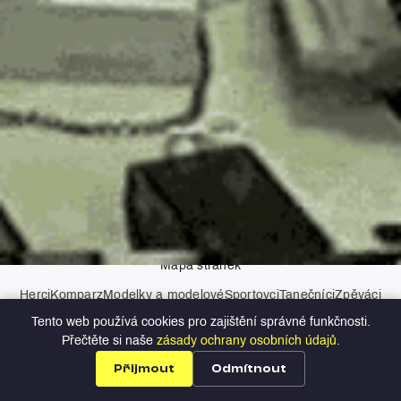
AI asistenti
Kontakt
Zásady ochrany osobních údajů
Mapa stránek
Herci
Komparz
Modelky a modelové
Sportovci
Tanečníci
Zpěváci
Moderátoři
Tento web používá cookies pro zajištění správné funkčnosti.
Copyright © 2026 Profilio
Přečtěte si naše
zásady ochrany osobních údajů
.
Přijmout
Odmítnout
Profily
Nabídky
Přihlášení
Registrace