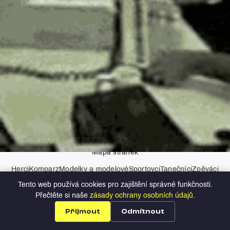
AI asistenti
Kontakt
Zásady ochrany osobních údajů
Mapa stránek
Herci
Komparz
Modelky a modelové
Sportovci
Tanečníci
Zpěváci
Moderátoři
Tento web používá cookies pro zajištění správné funkčnosti.
Copyright © 2026 Profilio
Přečtěte si naše
zásady ochrany osobních údajů
.
Přijmout
Odmítnout
Profily
Nabídky
Přihlášení
Registrace