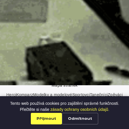
AI asistenti
Kontakt
Zásady ochrany osobních údajů
Mapa stránek
Herci
Komparz
Modelky a modelové
Sportovci
Tanečníci
Zpěváci
Moderátoři
Tento web používá cookies pro zajištění správné funkčnosti.
Copyright © 2026 Profilio
Přečtěte si naše
zásady ochrany osobních údajů
.
Přijmout
Odmítnout
Profily
Nabídky
Přihlášení
Registrace